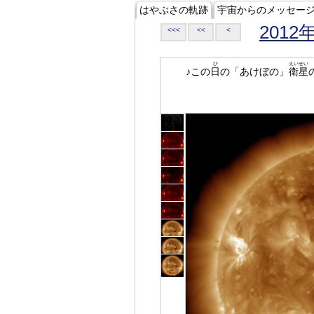
はやぶさの軌跡
宇宙からのメッセー
2012
<<<
<<
<
ひ
えいせい
♪この
日
の「あけぼの」
衛星