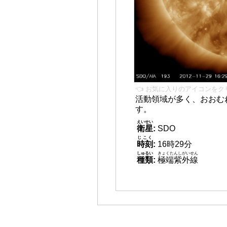
👈 お気に入りのアイコンをク
活動領域が多く、おおむ
す。
えいせい
衛星
:
SDO
じこく
時刻
:
16時29分
しゅるい
きょくたんしがいせん
種類
:
極端紫外線