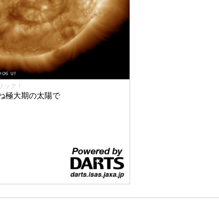
リック！
ね極大期の太陽で