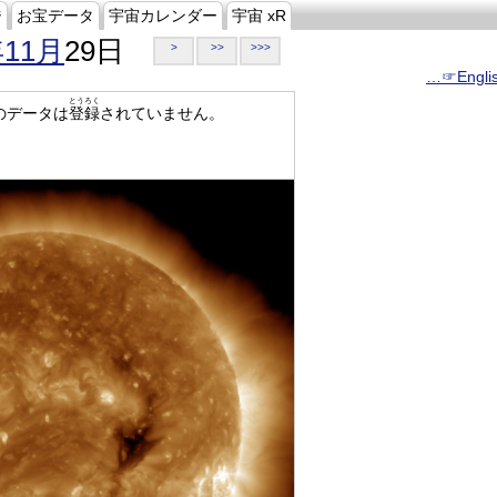
ジ
お宝データ
宇宙カレンダー
宇宙 xR
年11月
29日
>
>>
>>>
…☞Engli
とうろく
のデータは
登録
されていません。