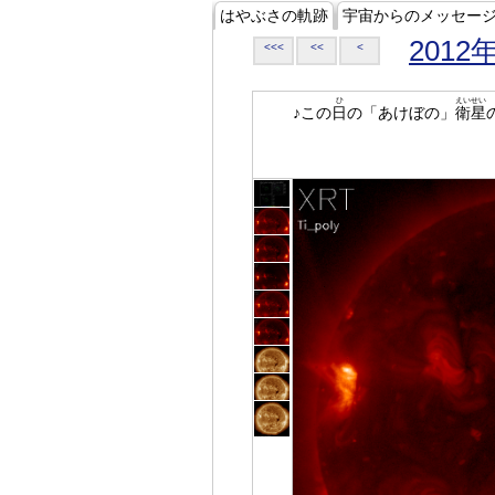
はやぶさの軌跡
宇宙からのメッセー
2012
<<<
<<
<
ひ
えいせい
♪この
日
の「あけぼの」
衛星