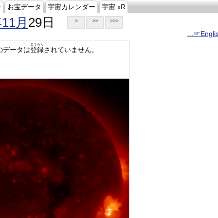
ジ
お宝データ
宇宙カレンダー
宇宙 xR
年11月
29日
>
>>
>>>
…☞Engli
とうろく
のデータは
登録
されていません。