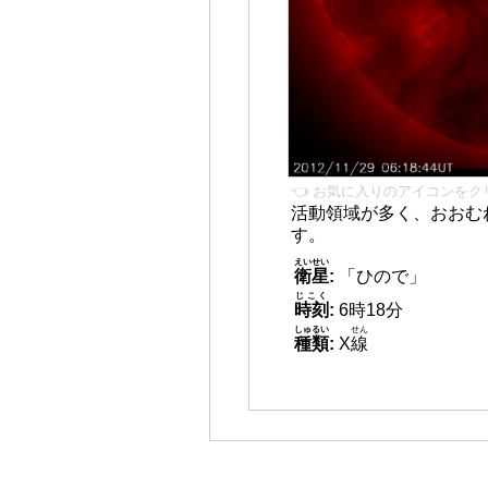
👈 お気に入りのアイコンをク
活動領域が多く、おおむ
す。
えいせい
衛星
:
「ひので」
じこく
時刻
:
6時18分
しゅるい
せん
種類
:
X
線