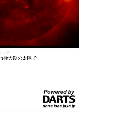
リック！
ね極大期の太陽で