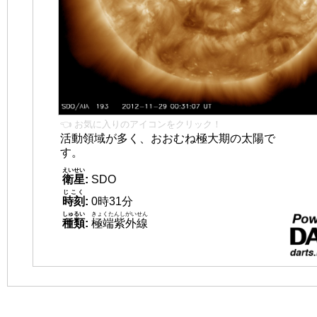
👈 お気に入りのアイコンをクリック！
活動領域が多く、おおむね極大期の太陽で
す。
えいせい
衛星
:
SDO
じこく
時刻
:
0時31分
しゅるい
きょくたんしがいせん
種類
:
極端紫外線