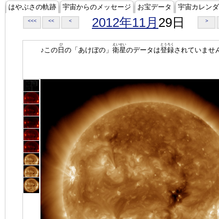
はやぶさの軌跡
宇宙からのメッセージ
お宝データ
宇宙カレンダ
2012年11月
29日
<<<
<<
<
>
ひ
えいせい
とうろく
♪この
日
の「あけぼの」
衛星
のデータは
登録
されていませ