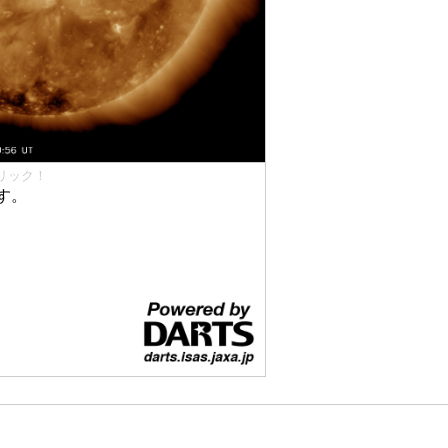
リック！
す。