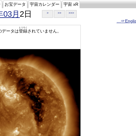
ジ
お宝データ
宇宙カレンダー
宇宙 xR
年03月
2日
>
>>
>>>
…☞Engli
とうろく
のデータは
登録
されていません。