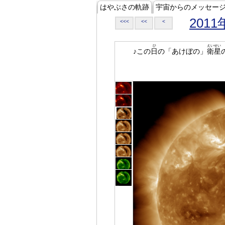
はやぶさの軌跡
宇宙からのメッセー
2011
<<<
<<
<
ひ
えいせい
♪この
日
の「あけぼの」
衛星