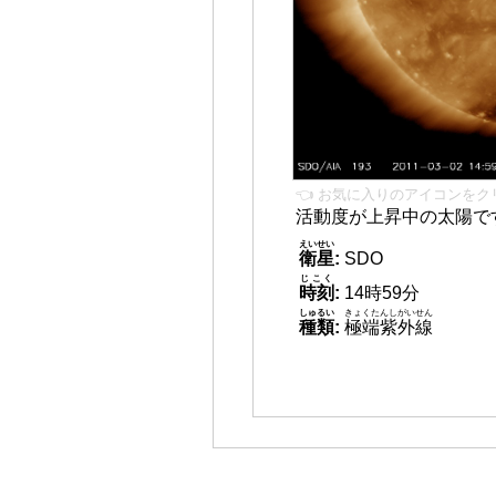
👈 お気に入りのアイコンをク
活動度が上昇中の太陽で
えいせい
衛星
:
SDO
じこく
時刻
:
14時59分
しゅるい
きょくたんしがいせん
種類
:
極端紫外線