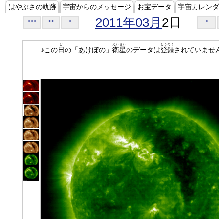
はやぶさの軌跡
宇宙からのメッセージ
お宝データ
宇宙カレンダ
2011年03月
2日
<<<
<<
<
>
ひ
えいせい
とうろく
♪この
日
の「あけぼの」
衛星
のデータは
登録
されていませ