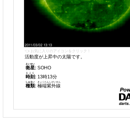
👈 お気に入りのアイコンをクリック！
活動度が上昇中の太陽です。
えいせい
衛星
:
SOHO
じこく
時刻
:
13時13分
しゅるい
きょくたんしがいせん
種類
:
極端紫外線