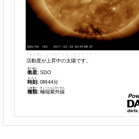
👈 お気に入りのアイコンをクリック！
活動度が上昇中の太陽です。
えいせい
衛星
:
SDO
じこく
時刻
:
0時44分
しゅるい
きょくたんしがいせん
種類
:
極端紫外線