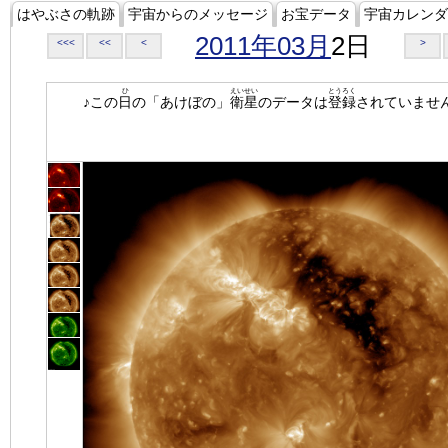
はやぶさの軌跡
宇宙からのメッセージ
お宝データ
宇宙カレンダ
2011年03月
2日
<<<
<<
<
>
ひ
えいせい
とうろく
♪この
日
の「あけぼの」
衛星
のデータは
登録
されていませ