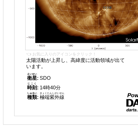
👈 お気に入りのアイコンをクリック！
太陽活動が上昇し、高緯度に活動領域が出て
います。
えいせい
衛星
:
SDO
じこく
時刻
:
14時40分
しゅるい
きょくたんしがいせん
種類
:
極端紫外線