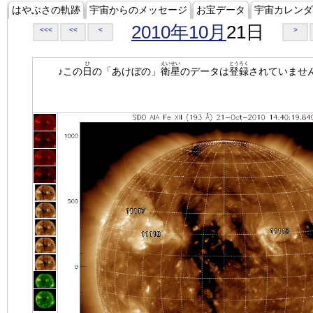
はやぶさの軌跡
宇宙からのメッセージ
お宝データ
宇宙カレンダ
2010年10月
21日
<<<
<<
<
>
ひ
えいせい
とうろく
♪この
日
の「あけぼの」
衛星
のデータは
登録
されていませ