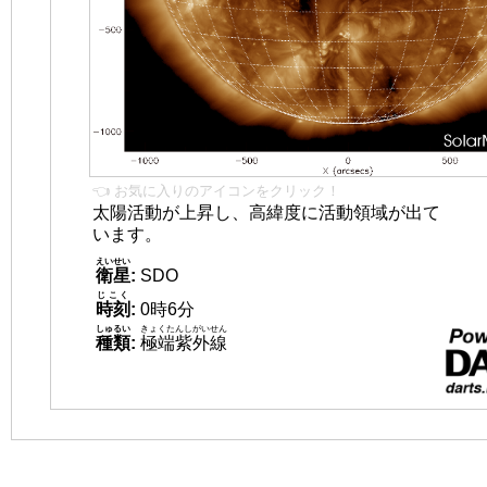
👈 お気に入りのアイコンをクリック！
太陽活動が上昇し、高緯度に活動領域が出て
います。
えいせい
衛星
:
SDO
じこく
時刻
:
0時6分
しゅるい
きょくたんしがいせん
種類
:
極端紫外線