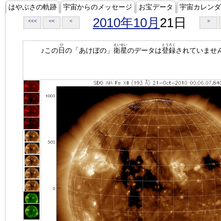
はやぶさの軌跡
宇宙からのメッセージ
お宝データ
宇宙カレンダ
2010年10月
21日
<<<
<<
<
>
ひ
えいせい
とうろく
♪この
日
の「あけぼの」
衛星
のデータは
登録
されていませ