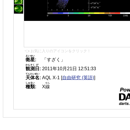
👈 お気に入りのアイコンをクリック！
えいせい
衛星
:
「すざく」
かんそく
び
観測
日
:
2011年10月21日 12:51:33
てんたいめい
天体名
:
AQL X-1
[
自由研究 (英語)
]
しゅるい
せん
種類
:
X
線