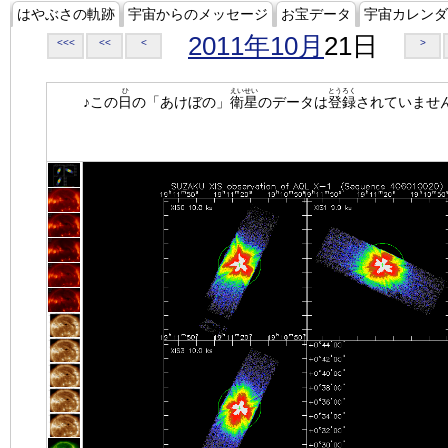
はやぶさの軌跡
宇宙からのメッセージ
お宝データ
宇宙カレンダ
2011年10月
21日
<<<
<<
<
>
ひ
えいせい
とうろく
♪この
日
の「あけぼの」
衛星
のデータは
登録
されていませ