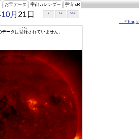
ジ
お宝データ
宇宙カレンダー
宇宙 xR
年10月
21日
>
>>
>>>
…☞Engli
とうろく
のデータは
登録
されていません。