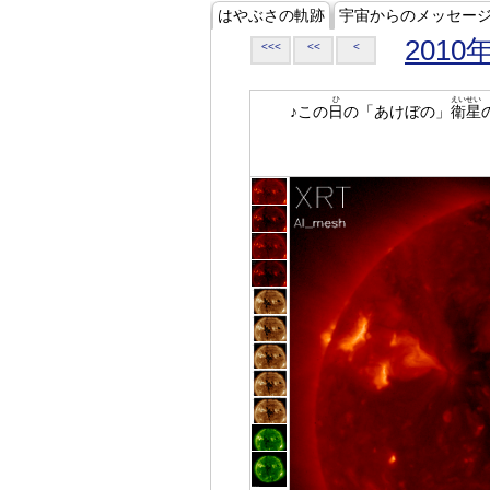
はやぶさの軌跡
宇宙からのメッセー
2010
<<<
<<
<
ひ
えいせい
♪この
日
の「あけぼの」
衛星