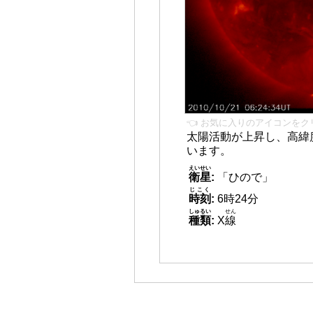
👈 お気に入りのアイコンをク
太陽活動が上昇し、高緯
います。
えいせい
衛星
:
「ひので」
じこく
時刻
:
6時24分
しゅるい
せん
種類
:
X
線