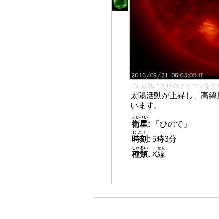
👈 お気に入りのアイコンをク
太陽活動が上昇し、高緯
います。
えいせい
衛星
:
「ひので」
じこく
時刻
:
6時3分
しゅるい
せん
種類
:
X
線