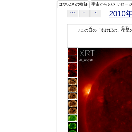
はやぶさの軌跡
宇宙からのメッセー
2010
<<<
<<
<
ひ
えいせい
♪この
日
の「あけぼの」
衛星