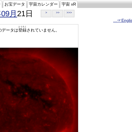
ジ
お宝データ
宇宙カレンダー
宇宙 xR
年09月
21日
>
>>
>>>
…☞Engli
とうろく
のデータは
登録
されていません。