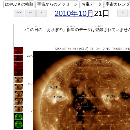
はやぶさの軌跡
宇宙からのメッセージ
お宝データ
宇宙カレンダ
2010年10月
21日
<<<
<<
<
>
ひ
えいせい
とうろく
♪この
日
の「あけぼの」
衛星
のデータは
登録
されていませ