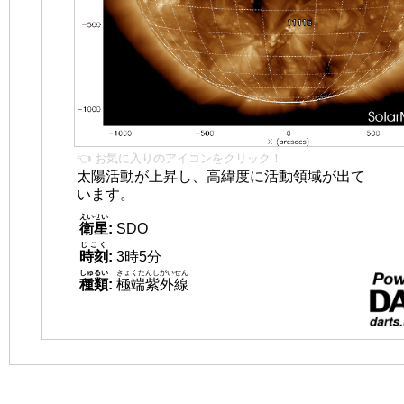
👈 お気に入りのアイコンをクリック！
太陽活動が上昇し、高緯度に活動領域が出て
います。
えいせい
衛星
:
SDO
じこく
時刻
:
3時5分
しゅるい
きょくたんしがいせん
種類
:
極端紫外線