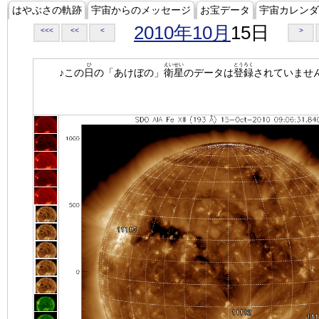
はやぶさの軌跡
宇宙からのメッセージ
お宝データ
宇宙カレンダ
2010年10月
15日
<<<
<<
<
>
ひ
えいせい
とうろく
♪この
日
の「あけぼの」
衛星
のデータは
登録
されていませ