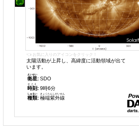
👈 お気に入りのアイコンをクリック！
太陽活動が上昇し、高緯度に活動領域が出て
います。
えいせい
衛星
:
SDO
じこく
時刻
:
9時6分
しゅるい
きょくたんしがいせん
種類
:
極端紫外線