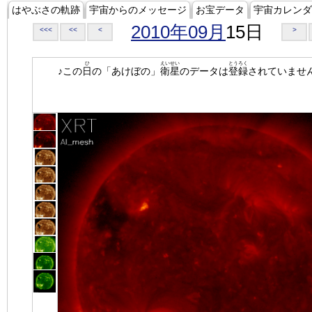
はやぶさの軌跡
宇宙からのメッセージ
お宝データ
宇宙カレンダ
2010年09月
15日
<<<
<<
<
>
ひ
えいせい
とうろく
♪この
日
の「あけぼの」
衛星
のデータは
登録
されていませ