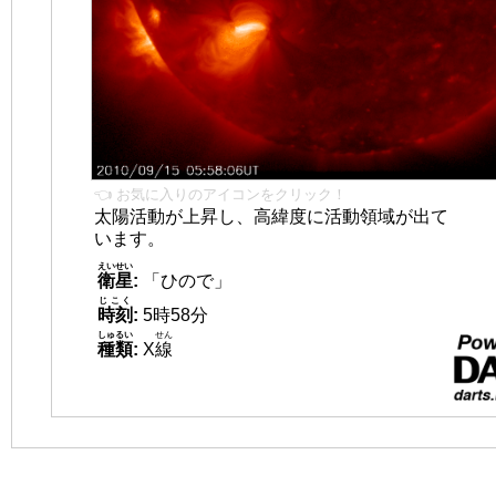
👈 お気に入りのアイコンをクリック！
太陽活動が上昇し、高緯度に活動領域が出て
います。
えいせい
衛星
:
「ひので」
じこく
時刻
:
5時58分
しゅるい
せん
種類
:
X
線