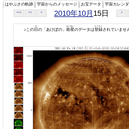
はやぶさの軌跡
宇宙からのメッセージ
お宝データ
宇宙カレンダ
2010年10月
15日
<<<
<<
<
>
ひ
えいせい
とうろく
♪この
日
の「あけぼの」
衛星
のデータは
登録
されていませ