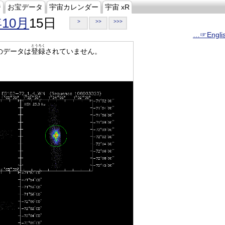
ジ
お宝データ
宇宙カレンダー
宇宙 xR
年10月
15日
>
>>
>>>
…☞Engli
とうろく
のデータは
登録
されていません。