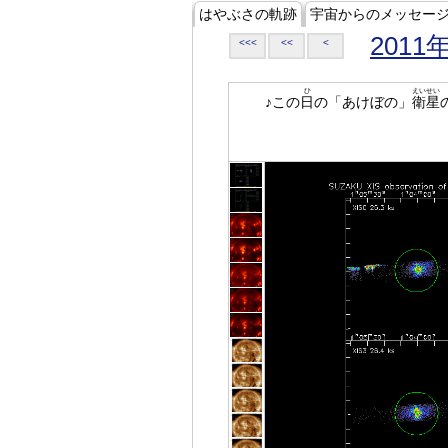
はやぶさの軌跡
宇宙からのメッセー
2011
<<<
<<
<
ひ
えいせい
♪この
日
の「あけぼの」
衛星