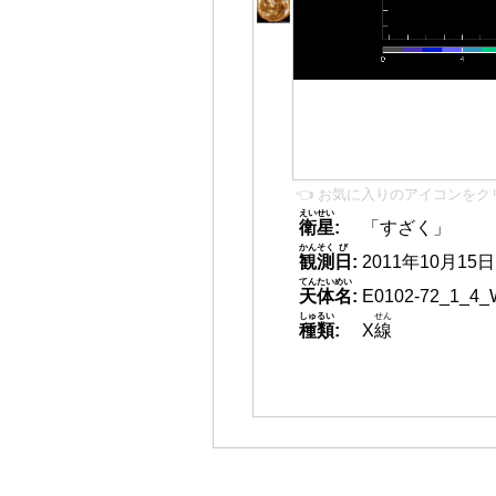
👈 お気に入りのアイコンをク
えいせい
衛星
:
「すざく」
かんそく
び
観測
日
:
2011年10月15日 0
てんたいめい
天体名
:
E0102-72_1_4_
しゅるい
せん
種類
:
X
線