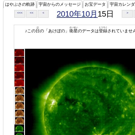
はやぶさの軌跡
宇宙からのメッセージ
お宝データ
宇宙カレンダ
2010年10月
15日
<<<
<<
<
>
ひ
えいせい
とうろく
♪この
日
の「あけぼの」
衛星
のデータは
登録
されていませ