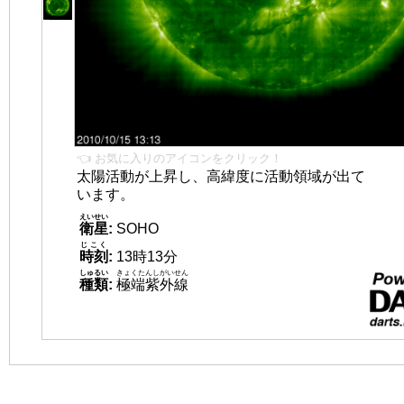
👈 お気に入りのアイコンをクリック！
太陽活動が上昇し、高緯度に活動領域が出て
います。
えいせい
衛星
:
SOHO
じこく
時刻
:
13時13分
しゅるい
きょくたんしがいせん
種類
:
極端紫外線