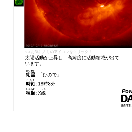
👈 お気に入りのアイコンをクリック！
太陽活動が上昇し、高緯度に活動領域が出て
います。
えいせい
衛星
:
「ひので」
じこく
時刻
:
18時8分
しゅるい
せん
種類
:
X
線