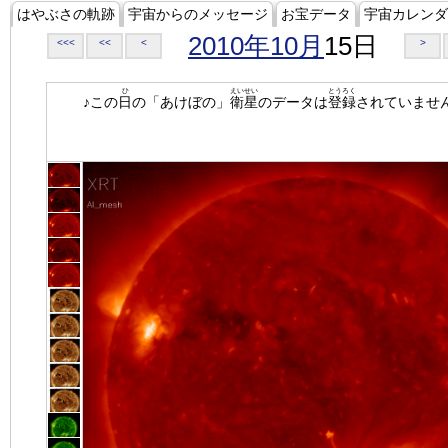
はやぶさの軌跡
宇宙からのメッセージ
お宝データ
宇宙カレンダ
2010年10月
15日
<<<
<<
<
>
ひ
えいせい
とうろく
♪この
日
の「あけぼの」
衛星
のデータは
登録
されていませ