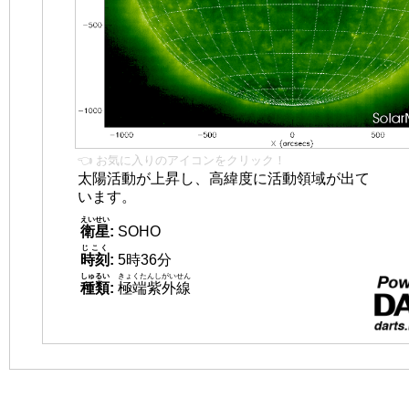
👈 お気に入りのアイコンをクリック！
太陽活動が上昇し、高緯度に活動領域が出て
います。
えいせい
衛星
:
SOHO
じこく
時刻
:
5時36分
しゅるい
きょくたんしがいせん
種類
:
極端紫外線