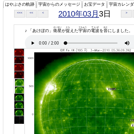
はやぶさの軌跡
宇宙からのメッセージ
お宝データ
宇宙カレンダ
2010年03月
3日
<<<
<<
<
>
えいせい
とら
うちゅう
でんぱ
おと
♪ 「あけぼの」
衛星
が
捉
えた
宇宙
の
電波
を
音
にしました。