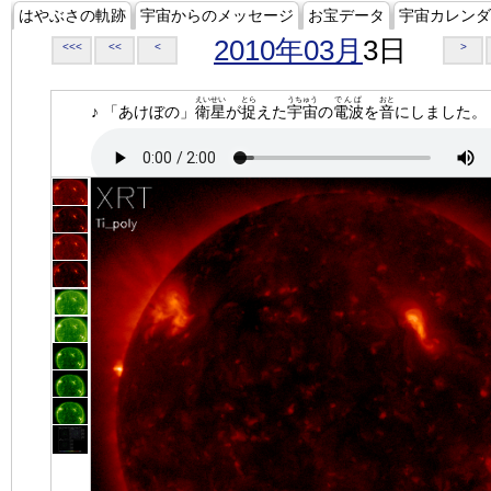
はやぶさの軌跡
宇宙からのメッセージ
お宝データ
宇宙カレンダ
2010年03月
3日
<<<
<<
<
>
えいせい
とら
うちゅう
でんぱ
おと
♪ 「あけぼの」
衛星
が
捉
えた
宇宙
の
電波
を
音
にしました。