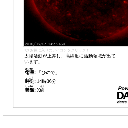
👈 お気に入りのアイコンをクリック！
太陽活動が上昇し、高緯度に活動領域が出て
います。
えいせい
衛星
:
「ひので」
じこく
時刻
:
14時36分
しゅるい
せん
種類
:
X
線