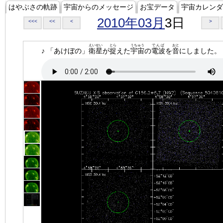
はやぶさの軌跡
宇宙からのメッセージ
お宝データ
宇宙カレンダ
2010年03月
3日
<<<
<<
<
>
えいせい
とら
うちゅう
でんぱ
おと
♪ 「あけぼの」
衛星
が
捉
えた
宇宙
の
電波
を
音
にしました。