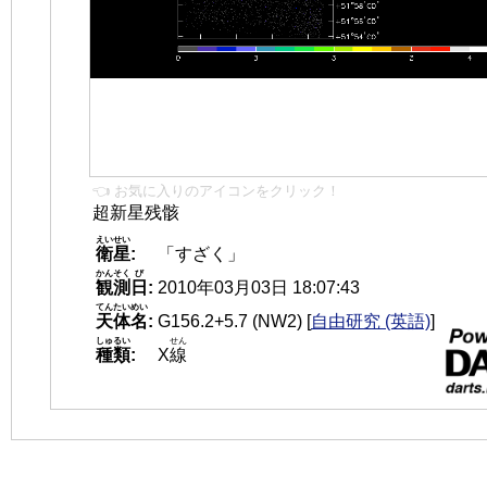
👈 お気に入りのアイコンをクリック！
超新星残骸
えいせい
衛星
:
「すざく」
かんそく
び
観測
日
:
2010年03月03日 18:07:43
てんたいめい
天体名
:
G156.2+5.7 (NW2)
[
自由研究 (英語)
]
しゅるい
せん
種類
:
X
線