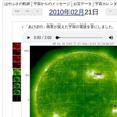
はやぶさの軌跡
宇宙からのメッセージ
お宝データ
宇宙カレンダ
2010年02月
21日
<<<
<<
<
>
えいせい
とら
うちゅう
でんぱ
おと
♪ 「あけぼの」
衛星
が
捉
えた
宇宙
の
電波
を
音
にしました。