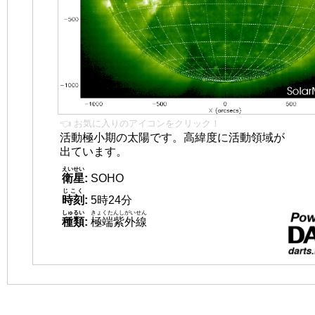
👈 お気に入りのアイコンをクリック！
活動極小期の太陽です。高緯度に活動領域が
出ています。
えいせい
衛星
:
SOHO
じこく
時刻
:
5時24分
しゅるい
きょくたんしがいせん
種類
:
極端紫外線