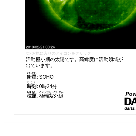
👈 お気に入りのアイコンをクリック！
活動極小期の太陽です。高緯度に活動領域が
出ています。
えいせい
衛星
:
SOHO
じこく
時刻
:
0時24分
しゅるい
きょくたんしがいせん
種類
:
極端紫外線