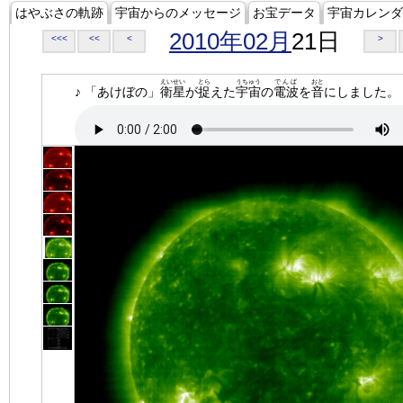
はやぶさの軌跡
宇宙からのメッセージ
お宝データ
宇宙カレンダ
2010年02月
21日
<<<
<<
<
>
えいせい
とら
うちゅう
でんぱ
おと
♪ 「あけぼの」
衛星
が
捉
えた
宇宙
の
電波
を
音
にしました。