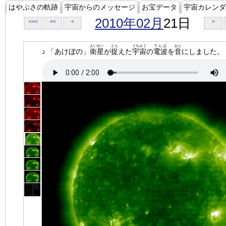
はやぶさの軌跡
宇宙からのメッセージ
お宝データ
宇宙カレンダ
2010年02月
21日
<<<
<<
<
>
えいせい
とら
うちゅう
でんぱ
おと
♪ 「あけぼの」
衛星
が
捉
えた
宇宙
の
電波
を
音
にしました。