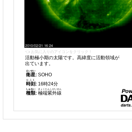
👈 お気に入りのアイコンをクリック！
活動極小期の太陽です。高緯度に活動領域が
出ています。
えいせい
衛星
:
SOHO
じこく
時刻
:
16時24分
しゅるい
きょくたんしがいせん
種類
:
極端紫外線