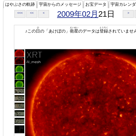
はやぶさの軌跡
宇宙からのメッセージ
お宝データ
宇宙カレンダ
2009年02月
21日
<<<
<<
<
>
ひ
えいせい
とうろく
♪この
日
の「あけぼの」
衛星
のデータは
登録
されていませ