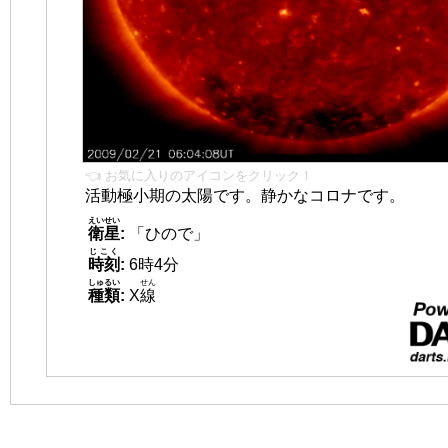
👈 お気に入りのアイコンをクリック！
活動極小期の太陽です。静かなコロナです。
えいせい
衛星
:
「ひので」
じこく
時刻
:
6時4分
しゅるい
せん
種類
:
X
線