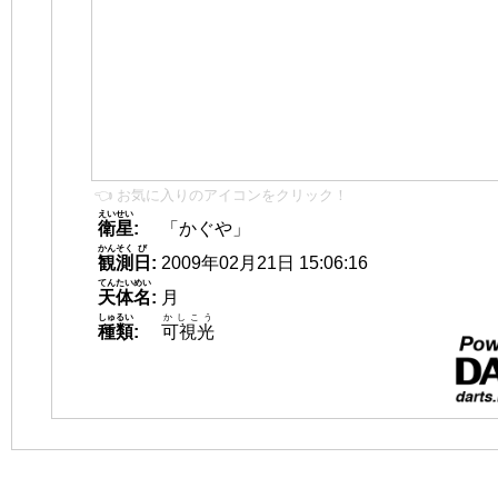
👈 お気に入りのアイコンをクリック！
えいせい
衛星
:
「かぐや」
かんそく
び
観測
日
:
2009年02月21日 15:06:16
てんたいめい
天体名
:
月
しゅるい
かしこう
種類
:
可視光