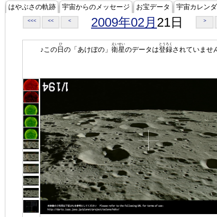
はやぶさの軌跡
宇宙からのメッセージ
お宝データ
宇宙カレンダ
2009年02月
21日
<<<
<<
<
>
ひ
えいせい
とうろく
♪この
日
の「あけぼの」
衛星
のデータは
登録
されていませ