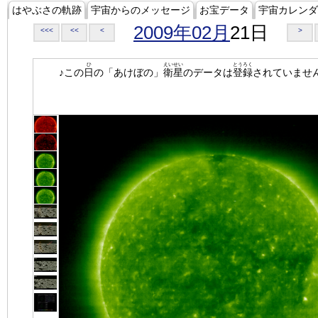
はやぶさの軌跡
宇宙からのメッセージ
お宝データ
宇宙カレンダ
2009年02月
21日
<<<
<<
<
>
ひ
えいせい
とうろく
♪この
日
の「あけぼの」
衛星
のデータは
登録
されていませ