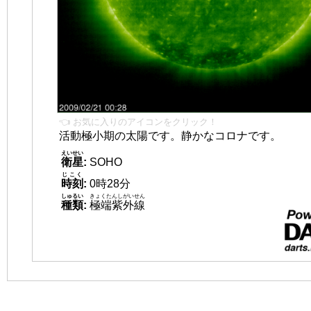
👈 お気に入りのアイコンをクリック！
活動極小期の太陽です。静かなコロナです。
えいせい
衛星
:
SOHO
じこく
時刻
:
0時28分
しゅるい
きょくたんしがいせん
種類
:
極端紫外線