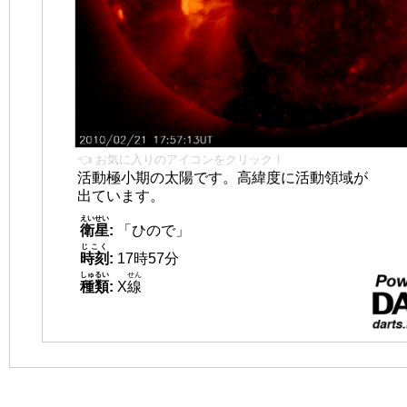
👈 お気に入りのアイコンをクリック！
活動極小期の太陽です。高緯度に活動領域が
出ています。
えいせい
衛星
:
「ひので」
じこく
時刻
:
17時57分
しゅるい
せん
種類
:
X
線