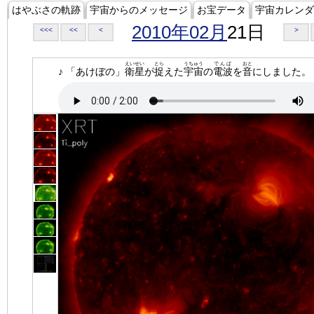
はやぶさの軌跡
宇宙からのメッセージ
お宝データ
宇宙カレンダ
2010年02月
21日
<<<
<<
<
>
えいせい
とら
うちゅう
でんぱ
おと
♪ 「あけぼの」
衛星
が
捉
えた
宇宙
の
電波
を
音
にしました。