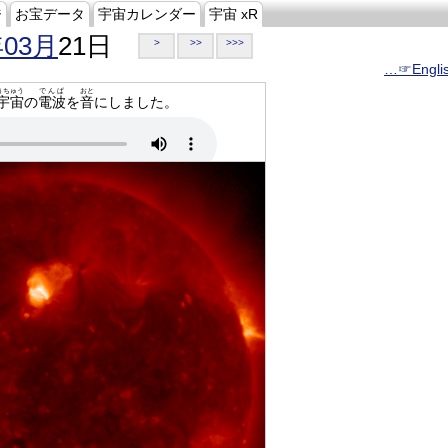
ジ
お宝データ
宇宙カレンダー
宇宙 xR
年03月
21日
>
>>
>>>
…☞Engli
うちゅう
でんぱ
おと
宇宙
の
電波
を
音
にしました。