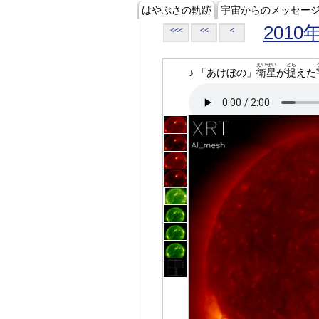
はやぶさの軌跡
宇宙からのメッセー
2010
<<<
<<
<
えいせい
とら
♪ 「あけぼの」
衛星
が
捉
えた