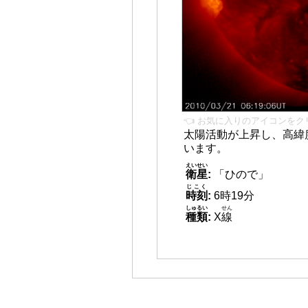
👈 お気に入りのアイコンをク
太陽活動が上昇し、高緯
います。
えいせい
衛星
:
「ひので」
じこく
時刻
:
6時19分
しゅるい
せん
種類
:
X
線