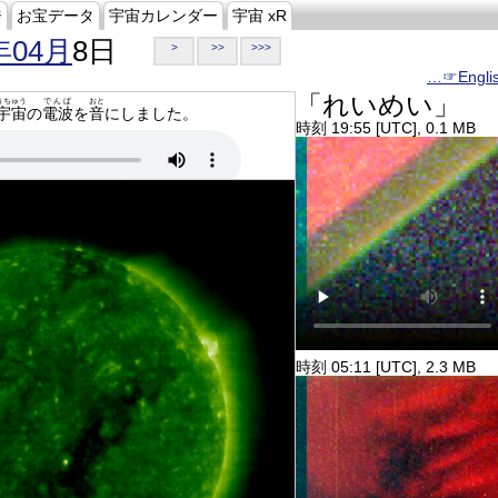
ジ
お宝データ
宇宙カレンダー
宇宙 xR
年04月
8日
>
>>
>>>
…☞Engli
「れいめい」
うちゅう
でんぱ
おと
宇宙
の
電波
を
音
にしました。
時刻 19:55 [UTC], 0.1 MB
時刻 05:11 [UTC], 2.3 MB