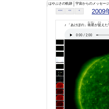
はやぶさの軌跡
宇宙からのメッセー
2009
<<<
<<
<
えいせい
とら
♪ 「あけぼの」
衛星
が
捉
えた