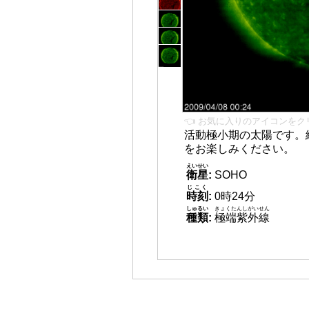
👈 お気に入りのアイコンをク
活動極小期の太陽です。
をお楽しみください。
えいせい
衛星
:
SOHO
じこく
時刻
:
0時24分
しゅるい
きょくたんしがいせん
種類
:
極端紫外線