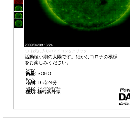
👈 お気に入りのアイコンをクリック！
活動極小期の太陽です。細かなコロナの模様
をお楽しみください。
えいせい
衛星
:
SOHO
じこく
時刻
:
16時24分
しゅるい
きょくたんしがいせん
種類
:
極端紫外線