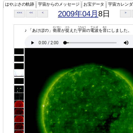
はやぶさの軌跡
宇宙からのメッセージ
お宝データ
宇宙カレンダ
2009年04月
8日
<<<
<<
<
>
えいせい
とら
うちゅう
でんぱ
おと
♪ 「あけぼの」
衛星
が
捉
えた
宇宙
の
電波
を
音
にしました。