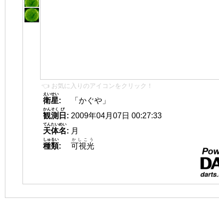
👈 お気に入りのアイコンをクリック！
えいせい
衛星
:
「かぐや」
かんそく
び
観測
日
:
2009年04月07日 00:27:33
てんたいめい
天体名
:
月
しゅるい
かしこう
種類
:
可視光