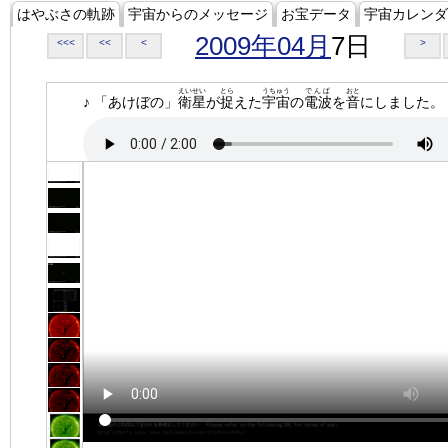
はやぶさの軌跡
宇宙からのメッセージ
お宝データ
宇宙カレンダ
2009年04月
7日
<<<
<<
<
>
えいせい
とら
うちゅう
でんぱ
おと
♪ 「あけぼの」
衛星
が
捉
えた
宇宙
の
電波
を
音
にしました。