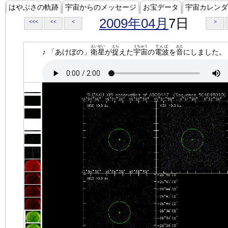
はやぶさの軌跡
宇宙からのメッセージ
お宝データ
宇宙カレンダ
2009年04月
7日
<<<
<<
<
>
えいせい
とら
うちゅう
でんぱ
おと
♪ 「あけぼの」
衛星
が
捉
えた
宇宙
の
電波
を
音
にしました。