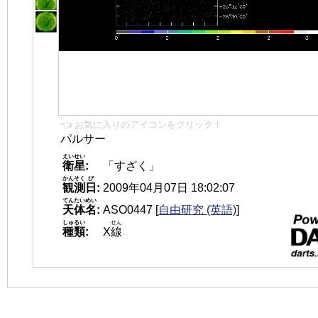
👈 お気に入りのアイコンをクリック！
パルサー
えいせい
衛星
:
「すざく」
かんそく
び
観測
日
:
2009年04月07日 18:02:07
てんたいめい
天体名
:
ASO0447
[
自由研究 (英語)
]
しゅるい
せん
種類
:
X
線