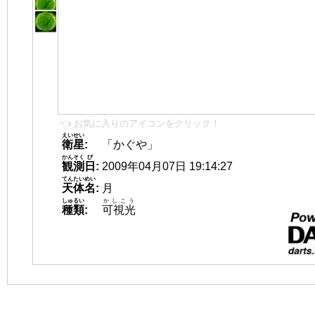
👈 お気に入りのアイコンをクリック！
えいせい
衛星
:
「かぐや」
かんそく
び
観測
日
:
2009年04月07日 19:14:27
てんたいめい
天体名
:
月
しゅるい
かしこう
種類
:
可視光