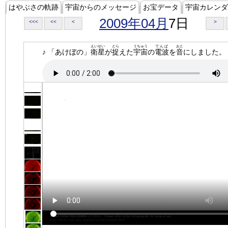
はやぶさの軌跡
宇宙からのメッセージ
お宝データ
宇宙カレンダ
2009年04月
7日
<<<
<<
<
>
えいせい
とら
うちゅう
でんぱ
おと
♪ 「あけぼの」
衛星
が
捉
えた
宇宙
の
電波
を
音
にしました。