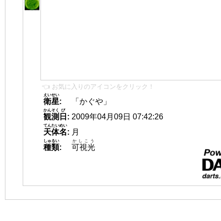
👈 お気に入りのアイコンをクリック！
えいせい
衛星
:
「かぐや」
かんそく
び
観測
日
:
2009年04月09日 07:42:26
てんたいめい
天体名
:
月
しゅるい
かしこう
種類
:
可視光