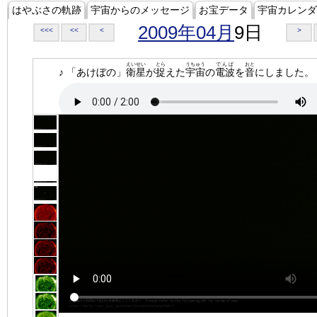
はやぶさの軌跡
宇宙からのメッセージ
お宝データ
宇宙カレンダ
2009年04月
9日
<<<
<<
<
>
えいせい
とら
うちゅう
でんぱ
おと
♪ 「あけぼの」
衛星
が
捉
えた
宇宙
の
電波
を
音
にしました。