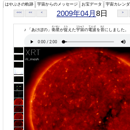
はやぶさの軌跡
宇宙からのメッセージ
お宝データ
宇宙カレンダ
2009年04月
8日
<<<
<<
<
>
えいせい
とら
うちゅう
でんぱ
おと
♪ 「あけぼの」
衛星
が
捉
えた
宇宙
の
電波
を
音
にしました。