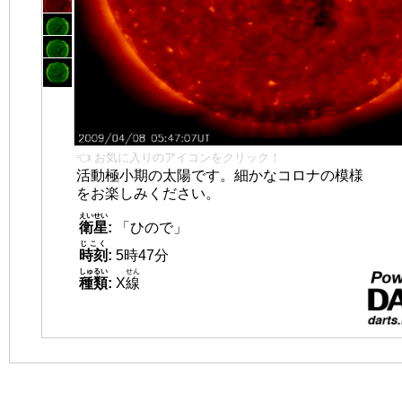
👈 お気に入りのアイコンをクリック！
活動極小期の太陽です。細かなコロナの模様
をお楽しみください。
えいせい
衛星
:
「ひので」
じこく
時刻
:
5時47分
しゅるい
せん
種類
:
X
線