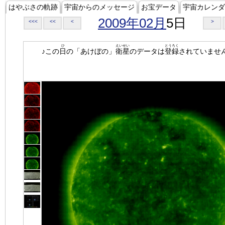
はやぶさの軌跡
宇宙からのメッセージ
お宝データ
宇宙カレンダ
2009年02月
5日
<<<
<<
<
>
ひ
えいせい
とうろく
♪この
日
の「あけぼの」
衛星
のデータは
登録
されていませ