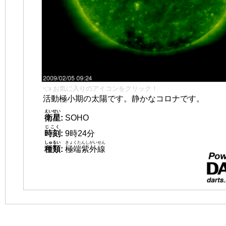
👈 お気に入りのアイコンをクリック！
活動極小期の太陽です。静かなコロナです。
えいせい
衛星
:
SOHO
じこく
時刻
:
9時24分
しゅるい
きょくたんしがいせん
種類
:
極端紫外線