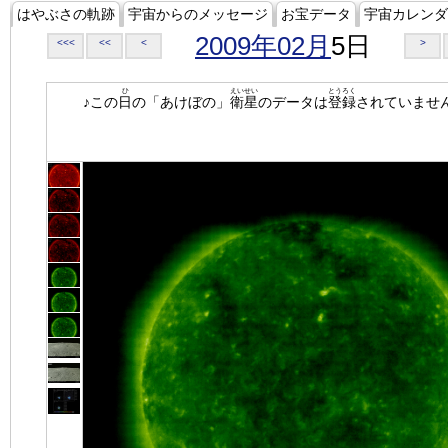
はやぶさの軌跡
宇宙からのメッセージ
お宝データ
宇宙カレンダ
2009年02月
5日
<<<
<<
<
>
ひ
えいせい
とうろく
♪この
日
の「あけぼの」
衛星
のデータは
登録
されていませ