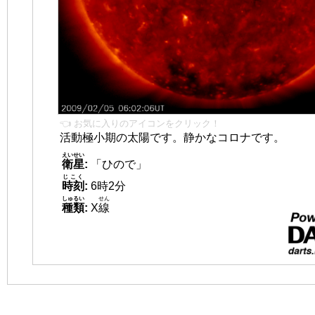
👈 お気に入りのアイコンをクリック！
活動極小期の太陽です。静かなコロナです。
えいせい
衛星
:
「ひので」
じこく
時刻
:
6時2分
しゅるい
せん
種類
:
X
線