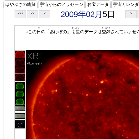
はやぶさの軌跡
宇宙からのメッセージ
お宝データ
宇宙カレンダ
2009年02月
5日
<<<
<<
<
>
ひ
えいせい
とうろく
♪この
日
の「あけぼの」
衛星
のデータは
登録
されていませ