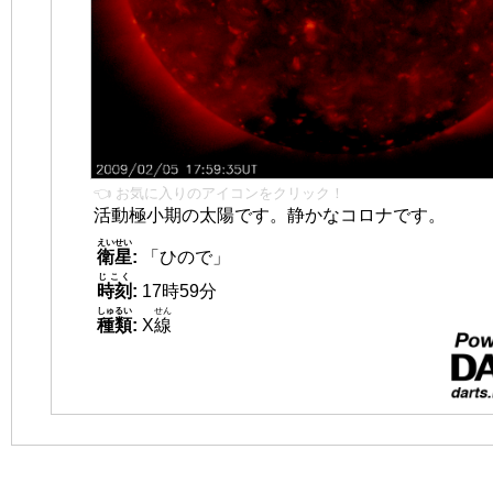
👈 お気に入りのアイコンをクリック！
活動極小期の太陽です。静かなコロナです。
えいせい
衛星
:
「ひので」
じこく
時刻
:
17時59分
しゅるい
せん
種類
:
X
線