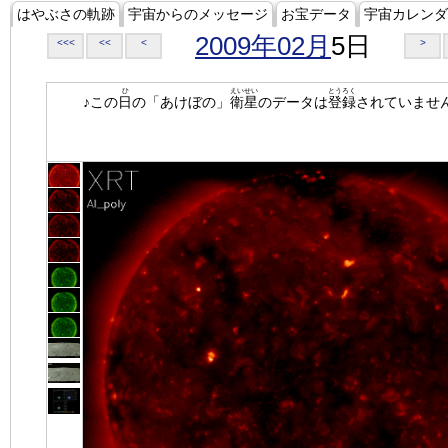
はやぶさの軌跡
宇宙からのメッセージ
お宝データ
宇宙カレンダ
2009年02月
5日
<<<
<<
<
>
ひ
えいせい
とうろく
♪この
日
の「あけぼの」
衛星
のデータは
登録
されていませ