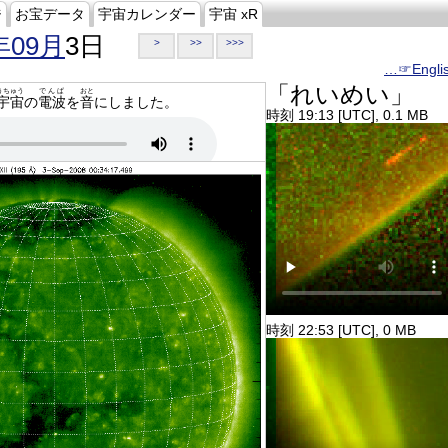
ジ
お宝データ
宇宙カレンダー
宇宙 xR
年09月
3日
>
>>
>>>
…☞Engli
「れいめい」
うちゅう
でんぱ
おと
宇宙
の
電波
を
音
にしました。
時刻 19:13 [UTC], 0.1 MB
時刻 22:53 [UTC], 0 MB