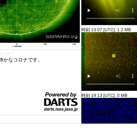
時刻 13:07 [UTC], 1.2 MB
リック！
静かなコロナです。
時刻 19:13 [UTC], 0 MB