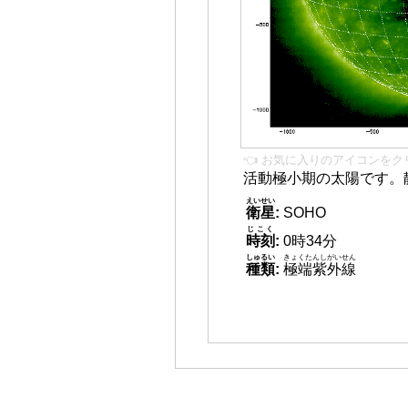
👈 お気に入りのアイコンをク
活動極小期の太陽です。
えいせい
衛星
:
SOHO
じこく
時刻
:
0時34分
しゅるい
きょくたんしがいせん
種類
:
極端紫外線