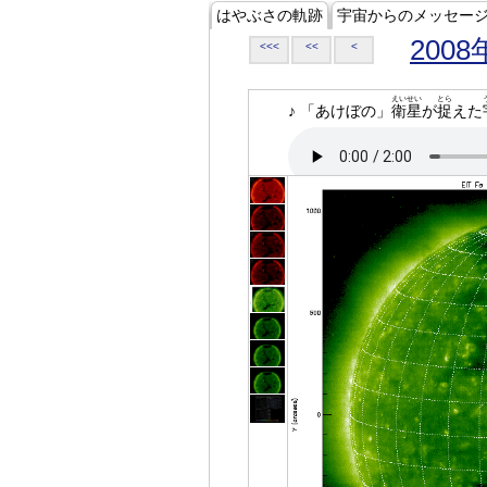
はやぶさの軌跡
宇宙からのメッセー
2008
<<<
<<
<
えいせい
とら
♪ 「あけぼの」
衛星
が
捉
えた