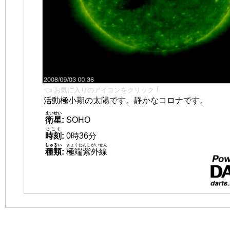
👈 お気に入りのアイコンをクリック！
活動極小期の太陽です。静かなコロナです。
えいせい
衛星
:
SOHO
じこく
時刻
:
0時36分
しゅるい
きょくたんしがいせん
種類
:
極端紫外線