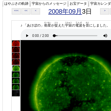
はやぶさの軌跡
宇宙からのメッセージ
お宝データ
宇宙カレンダ
2008年09月
3日
<<<
<<
<
>
えいせい
とら
うちゅう
でんぱ
おと
♪ 「あけぼの」
衛星
が
捉
えた
宇宙
の
電波
を
音
にしました。