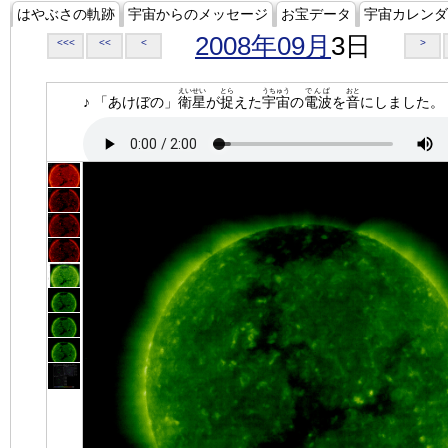
はやぶさの軌跡
宇宙からのメッセージ
お宝データ
宇宙カレンダ
2008年09月
3日
<<<
<<
<
>
えいせい
とら
うちゅう
でんぱ
おと
♪ 「あけぼの」
衛星
が
捉
えた
宇宙
の
電波
を
音
にしました。