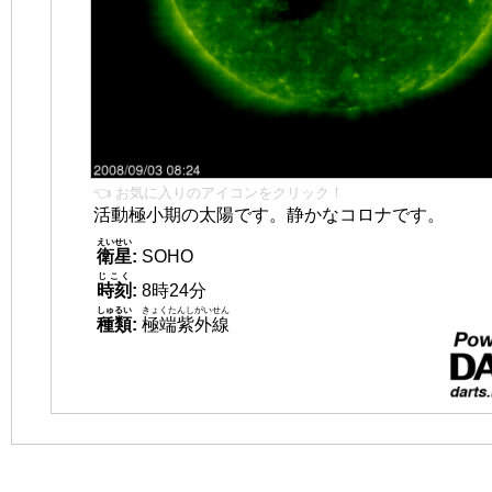
👈 お気に入りのアイコンをクリック！
活動極小期の太陽です。静かなコロナです。
えいせい
衛星
:
SOHO
じこく
時刻
:
8時24分
しゅるい
きょくたんしがいせん
種類
:
極端紫外線