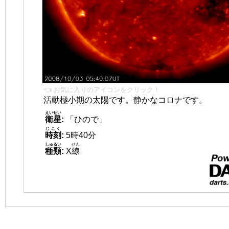
👈 お気に入りのアイコンをクリック！
活動極小期の太陽です。静かなコロナです。
えいせい
衛星
:
「ひので」
じこく
時刻
:
5時40分
しゅるい
せん
種類
:
X
線