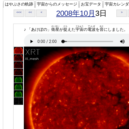
はやぶさの軌跡
宇宙からのメッセージ
お宝データ
宇宙カレンダ
2008年10月
3日
<<<
<<
<
>
えいせい
とら
うちゅう
でんぱ
おと
♪ 「あけぼの」
衛星
が
捉
えた
宇宙
の
電波
を
音
にしました。