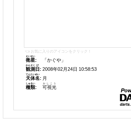
👈 お気に入りのアイコンをクリック！
えいせい
衛星
:
「かぐや」
かんそく
び
観測
日
:
2008年02月24日 10:58:53
てんたいめい
天体名
:
月
しゅるい
かしこう
種類
:
可視光