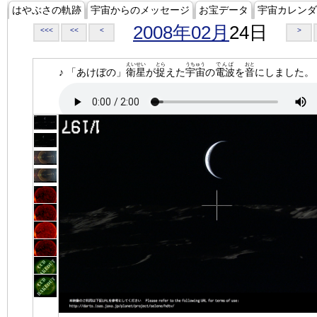
はやぶさの軌跡
宇宙からのメッセージ
お宝データ
宇宙カレンダ
2008年02月
24日
<<<
<<
<
>
えいせい
とら
うちゅう
でんぱ
おと
♪ 「あけぼの」
衛星
が
捉
えた
宇宙
の
電波
を
音
にしました。