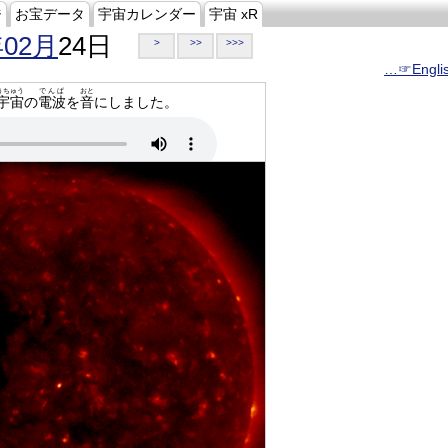
ジ
お宝データ
宇宙カレンダー
宇宙 xR
年02月
24日
>
>>
>>>
…☞Engli
うちゅう
でんぱ
おと
宇宙
の
電波
を
音
にしました。