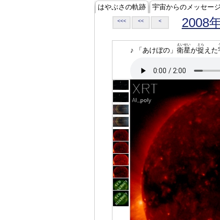
はやぶさの軌跡
宇宙からのメッセー
2008
<<<
<<
<
えいせい
とら
♪ 「あけぼの」
衛星
が
捉
えた