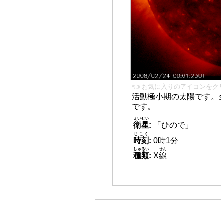
👈 お気に入りのアイコンをク
活動極小期の太陽です。
です。
えいせい
衛星
:
「ひので」
じこく
時刻
:
0時1分
しゅるい
せん
種類
:
X
線