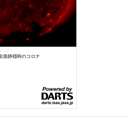
リック！
全面静穏時のコロナ