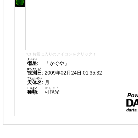
👈 お気に入りのアイコンをクリック！
えいせい
衛星
:
「かぐや」
かんそく
び
観測
日
:
2009年02月24日 01:35:32
てんたいめい
天体名
:
月
しゅるい
かしこう
種類
:
可視光