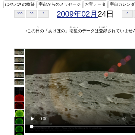
はやぶさの軌跡
宇宙からのメッセージ
お宝データ
宇宙カレンダ
2009年02月
24日
<<<
<<
<
>
ひ
えいせい
とうろく
♪この
日
の「あけぼの」
衛星
のデータは
登録
されていませ