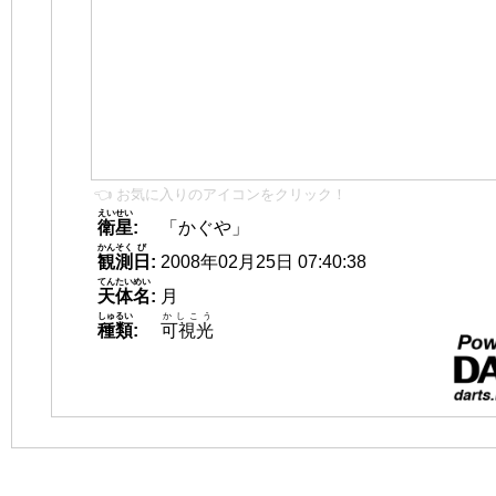
👈 お気に入りのアイコンをクリック！
えいせい
衛星
:
「かぐや」
かんそく
び
観測
日
:
2008年02月25日 07:40:38
てんたいめい
天体名
:
月
しゅるい
かしこう
種類
:
可視光