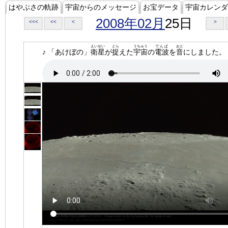
はやぶさの軌跡
宇宙からのメッセージ
お宝データ
宇宙カレンダ
2008年02月
25日
<<<
<<
<
>
えいせい
とら
うちゅう
でんぱ
おと
♪ 「あけぼの」
衛星
が
捉
えた
宇宙
の
電波
を
音
にしました。