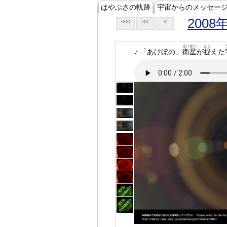
はやぶさの軌跡
宇宙からのメッセー
2008
<<<
<<
<
えいせい
とら
♪ 「あけぼの」
衛星
が
捉
えた