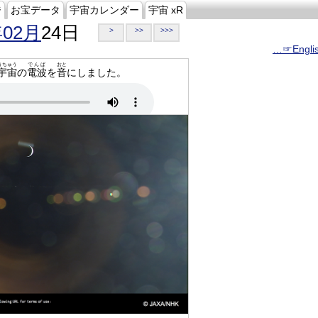
ジ
お宝データ
宇宙カレンダー
宇宙 xR
年02月
24日
>
>>
>>>
…☞Engli
うちゅう
でんぱ
おと
宇宙
の
電波
を
音
にしました。