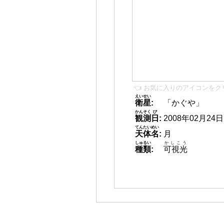
👈 お気に入りのアイコンをク
えいせい
衛星
:
「かぐや」
かんそく
び
観測
日
:
2008年02月24日 0
てんたいめい
天体名
:
月
しゅるい
かしこう
種類
:
可視光