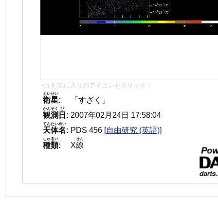
👈 お気に入りのアイコンをクリック！
えいせい
衛星
:
「すざく」
かんそく
び
観測
日
:
2007年02月24日 17:58:04
てんたいめい
天体名
:
PDS 456
[
自由研究 (英語)
]
しゅるい
せん
種類
:
X
線