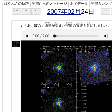
はやぶさの軌跡
宇宙からのメッセージ
お宝データ
宇宙カレンダ
2007年02月
24日
<<<
<<
<
>
えいせい
とら
うちゅう
でんぱ
おと
♪ 「あけぼの」
衛星
が
捉
えた
宇宙
の
電波
を
音
にしました。